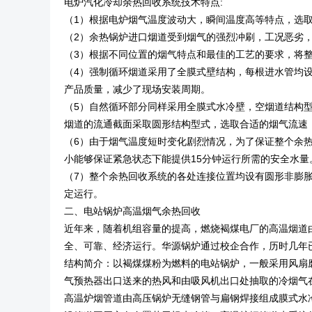
电炉汽化冷却余热回收系统技术特点:
（1）根据电炉烟气温度波动大，瞬间温度高等特点，选
（2）余热锅炉进口烟道受到烟气的强烈冲刷，工况恶劣
（3）根据不同位置的烟气特点和最佳的工艺的要求，将
（4）强制循环烟道采用了全膜式壁结构，每根进水管均
产品质量，减少了现场安装周期。
（5）自然循环部分同样采用全膜式水冷壁，空烟道结构
烟道的流通截面采取圆形结构型式，选取合适的烟气流速
（6）由于烟气温度短时变化剧烈情况，为了保证整个余
小能够保证紧急状态下能提供15分钟运行所需的安全水量
（7）整个余热回收系统的各处连接位置均设有圆形非膨
定运行。
二、电站锅炉高温烟气余热回收
近年来，随着机组容量的提高，燃烧褐煤电厂的高温烟道
全、可靠、经济运行。华源锅炉通过校企合作，历时几年
结构简介：以褐煤煤粉为燃料的电站锅炉，一般采用风扇
气预热器出口送来的热风和由吸风机出口处抽取的冷烟气
高温炉烟管道由高压锅炉无缝钢管与扁钢焊接组成膜式水