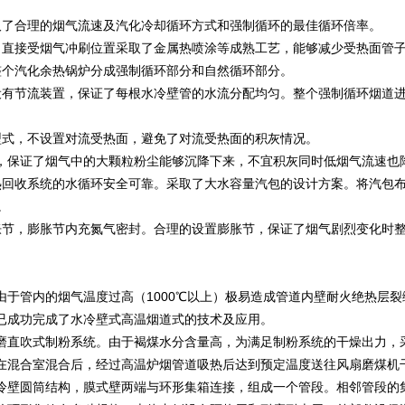
取了合理的烟气流速及汽化冷却循环方式和强制循环的最佳循环倍率。
，直接受烟气冲刷位置采取了金属热喷涂等成熟工艺，能够减少受热面管
整个汽化余热锅炉分成强制循环部分和自然循环部分。
设有节流装置，保证了每根水冷壁管的水流分配均匀。整个强制循环烟道
型式，不设置对流受热面，避免了对流受热面的积灰情况。
，保证了烟气中的大颗粒粉尘能够沉降下来，不宜积灰同时低烟气流速也
热回收系统的水循环安全可靠。采取了大水容量汽包的设计方案。将汽包
。
胀节，膨胀节内充氮气密封。合理的设置膨胀节，保证了烟气剧烈变化时
由于管内的烟气温度过高（1000℃以上）极易造成管道内壁耐火绝热层
已成功完成了水冷壁式高温烟道式的技术及应用。
磨直吹式制粉系统。由于褐煤水分含量高，为满足制粉系统的干燥出力，
在混合室混合后，经过高温炉烟管道吸热后达到预定温度送往风扇磨煤机
冷壁圆筒结构，膜式壁两端与环形集箱连接，组成一个管段。相邻管段的