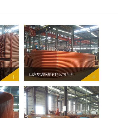
山东华源锅炉有限公司车间