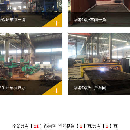
源锅炉车间一角
华源锅炉车间一角
炉生产车间展示
华源锅炉生产车间
全部共有【
11
】条内容 当前是第【
1
】页/共有【
1
】页