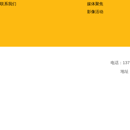
联系我们
媒体聚焦
影像活动
电话：1379
地址