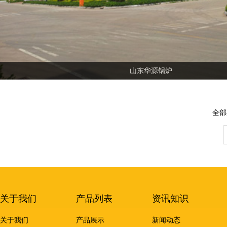
山东华源锅炉
全部
关于我们
产品列表
资讯知识
关于我们
产品展示
新闻动态