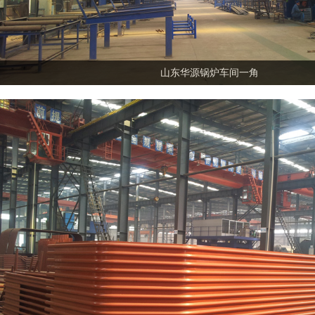
山东华源锅炉车间一角