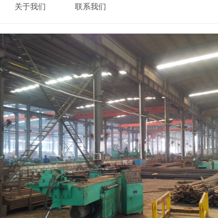
关于我们
联系我们