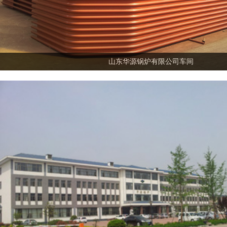
山东华源锅炉有限公司车间