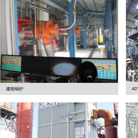
建能锅炉
4