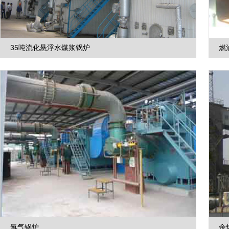
35吨流化悬浮水煤浆锅炉
燃
氢气锅炉
余