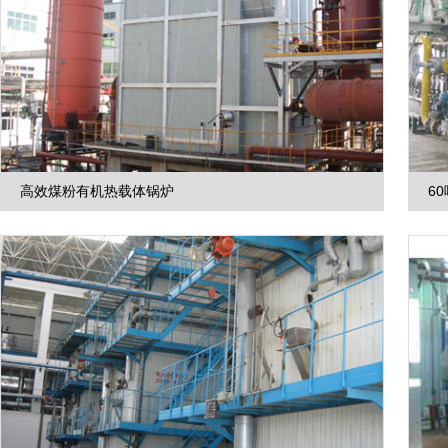
高效煤粉有机热载体锅炉
6